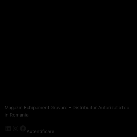
Magazin Echipament Gravare – Distribuitor Autorizat xTool
in Romania
LinkedIn
Instagram
Facebook
Autentificare