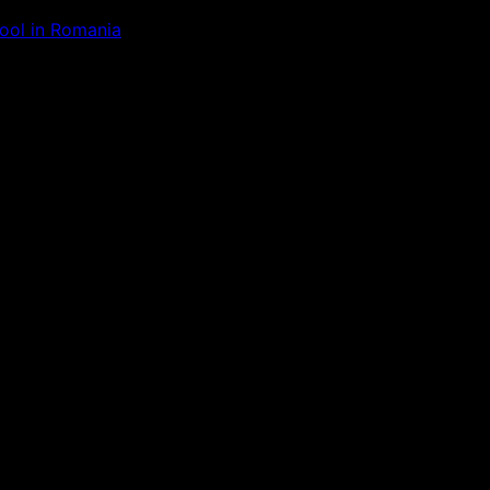
Tool in Romania
ăm la ceva uimitor – verifică di