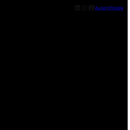
LinkedIn
Instagram
Facebook
Autentificare
n nou, mai târziu!