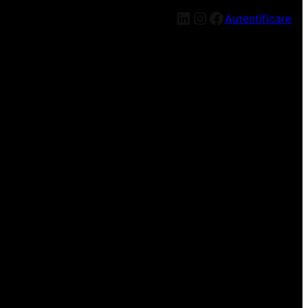
LinkedIn
Instagram
Facebook
Autentificare
n nou, mai târziu!