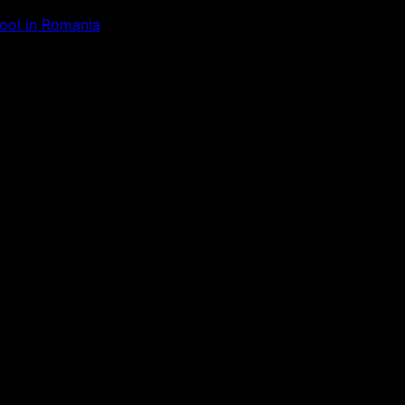
Tool in Romania
ăm la ceva uimitor – verifică di