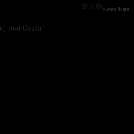
LinkedIn
Instagram
Facebook
Autentificare
u, mai târziu!