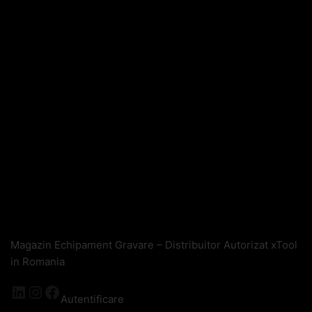
Magazin Echipament Gravare – Distribuitor Autorizat xTool
in Romania
LinkedIn
Instagram
Facebook
Autentificare