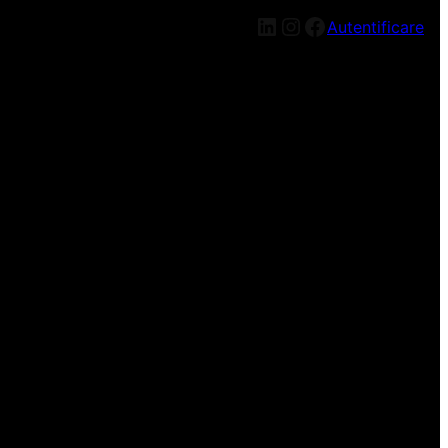
LinkedIn
Instagram
Facebook
Autentificare
n nou, mai târziu!