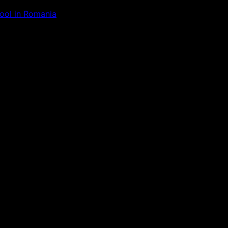
Tool in Romania
ăm la ceva uimitor – verifică di