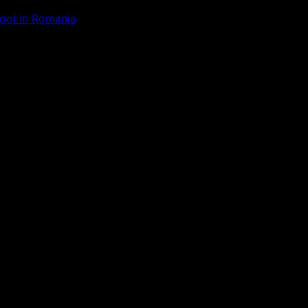
Tool in Romania
ăm la ceva uimitor – verifică di