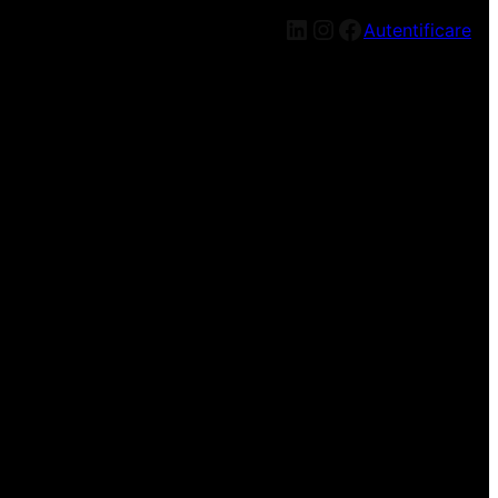
LinkedIn
Instagram
Facebook
Autentificare
n nou, mai târziu!