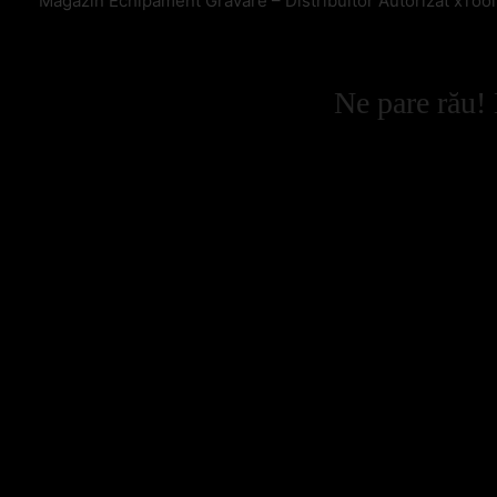
Magazin Echipament Gravare – Distribuitor Autorizat xToo
Ne pare rău! 