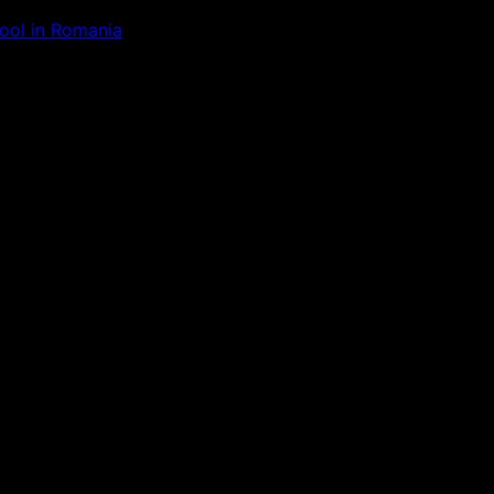
Tool in Romania
ăm la ceva uimitor – verifică di