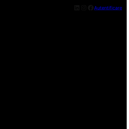
LinkedIn
Instagram
Facebook
Autentificare
n nou, mai târziu!