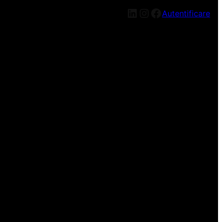
LinkedIn
Instagram
Facebook
Autentificare
n nou, mai târziu!