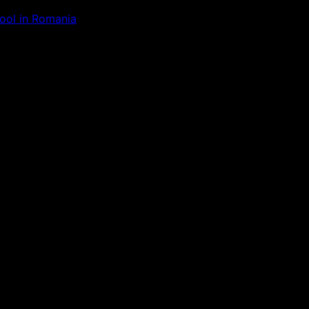
Tool in Romania
ăm la ceva uimitor – verifică di