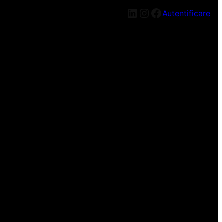
LinkedIn
Instagram
Facebook
Autentificare
n nou, mai târziu!