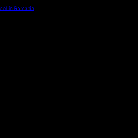
Tool in Romania
ăm la ceva uimitor – verifică di