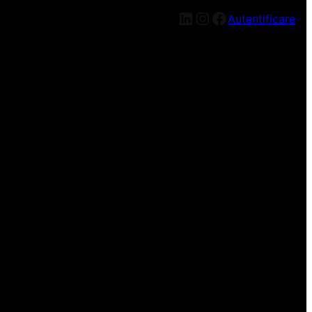
LinkedIn
Instagram
Facebook
Autentificare
n nou, mai târziu!