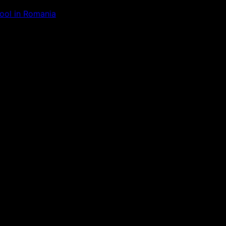
Tool in Romania
ăm la ceva uimitor – verifică di