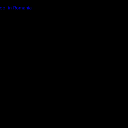
Tool in Romania
ăm la ceva uimitor – verifică di