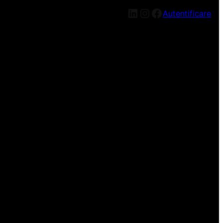
LinkedIn
Instagram
Facebook
Autentificare
n nou, mai târziu!