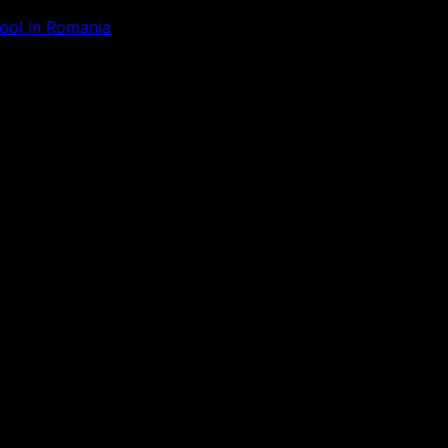
Tool in Romania
ăm la ceva uimitor – verifică di