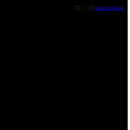
Autentificare
n nou, mai târziu!