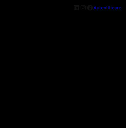
LinkedIn
Instagram
Facebook
Autentificare
n nou, mai târziu!