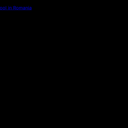
Tool in Romania
ăm la ceva uimitor – verifică di