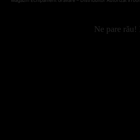
Magazin Echipament Gravare – Distribuitor Autorizat xToo
Ne pare rău! 