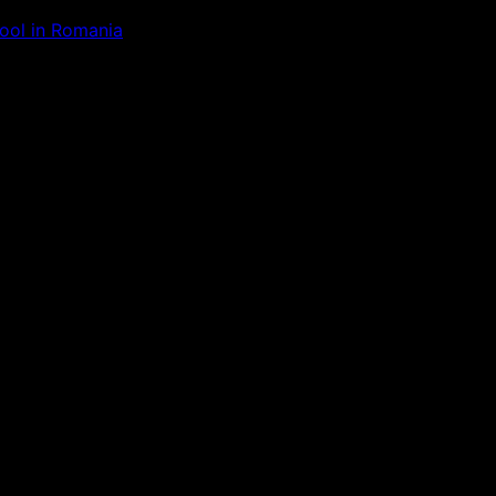
Tool in Romania
ăm la ceva uimitor – verifică di