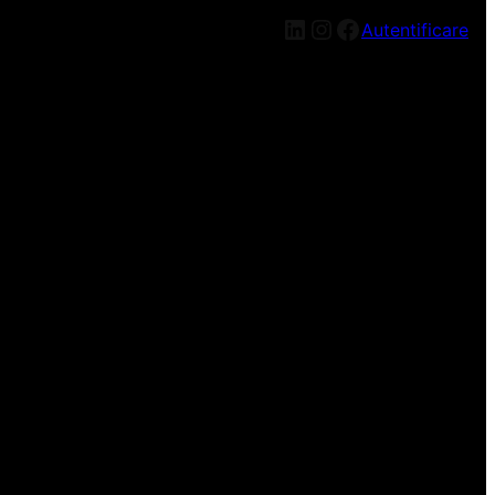
LinkedIn
Instagram
Facebook
Autentificare
n nou, mai târziu!