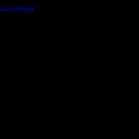
Tool in Romania
ăm la ceva uimitor – verifică di