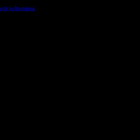
Tool in Romania
ăm la ceva uimitor – verifică di