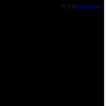
LinkedIn
Instagram
Facebook
Autentificare
n nou, mai târziu!