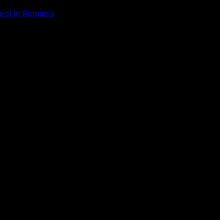
Tool in Romania
ăm la ceva uimitor – verifică di