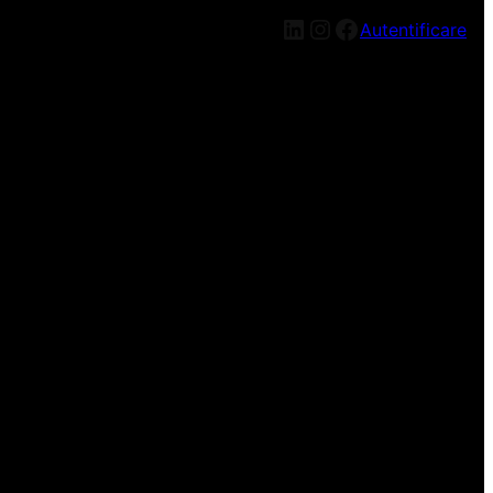
LinkedIn
Instagram
Facebook
Autentificare
n nou, mai târziu!