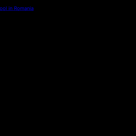
Tool in Romania
ăm la ceva uimitor – verifică di