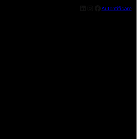
LinkedIn
Instagram
Facebook
Autentificare
n nou, mai târziu!