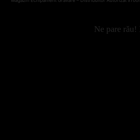
Magazin Echipament Gravare – Distribuitor Autorizat xToo
Ne pare rău! 