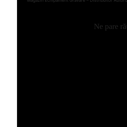
Magazin Echipament Gravare – Distribuitor Autori
Ne pare ră