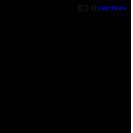
LinkedIn
Instagram
Facebook
Autentificare
n nou, mai târziu!