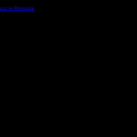
Tool in Romania
ăm la ceva uimitor – verifică di