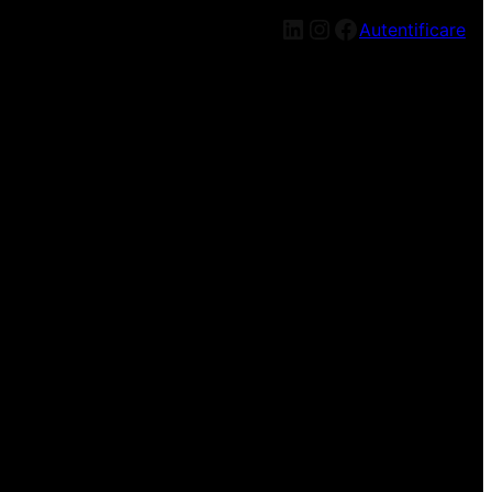
LinkedIn
Instagram
Facebook
Autentificare
n nou, mai târziu!