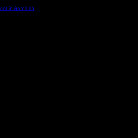
Tool in Romania
ăm la ceva uimitor – verifică di