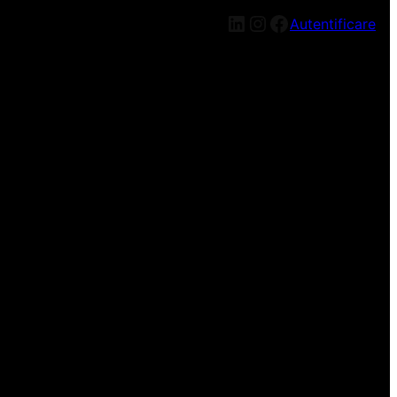
LinkedIn
Instagram
Facebook
Autentificare
n nou, mai târziu!