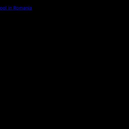
Tool in Romania
ăm la ceva uimitor – verifică di