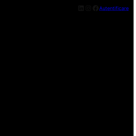
Autentificare
n nou, mai târziu!