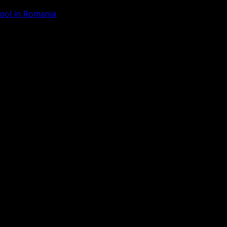
Tool in Romania
ăm la ceva uimitor – verifică di