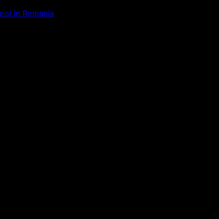
Tool in Romania
ăm la ceva uimitor – verifică di