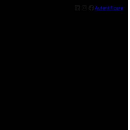
LinkedIn
Instagram
Facebook
Autentificare
n nou, mai târziu!