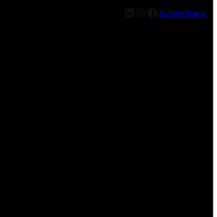
LinkedIn
Instagram
Facebook
Autentificare
n nou, mai târziu!