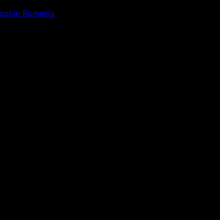
Tool in Romania
ăm la ceva uimitor – verifică di