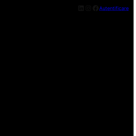
LinkedIn
Instagram
Facebook
Autentificare
n nou, mai târziu!