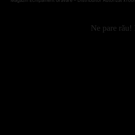
Magazin Echipament Gravare – Distribuitor Autorizat xToo
Ne pare rău! 