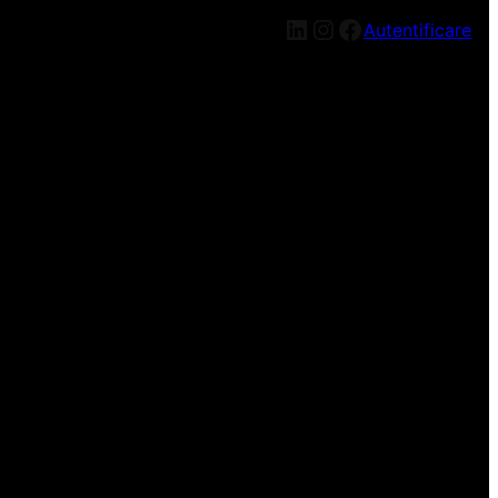
LinkedIn
Instagram
Facebook
Autentificare
n nou, mai târziu!