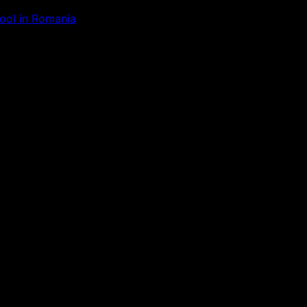
Tool in Romania
ăm la ceva uimitor – verifică di