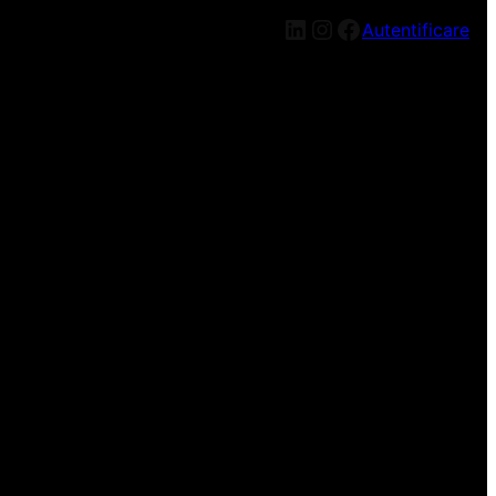
LinkedIn
Instagram
Facebook
Autentificare
n nou, mai târziu!