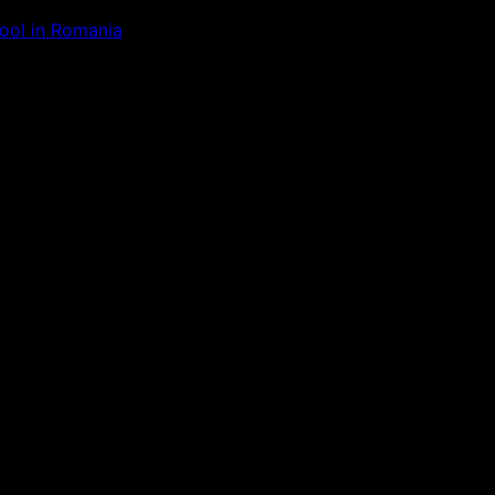
Tool in Romania
ăm la ceva uimitor – verifică di