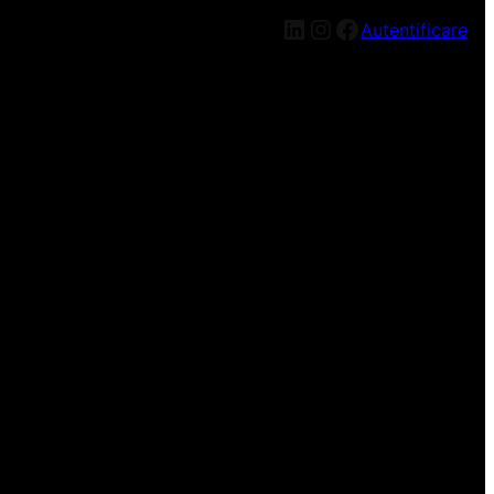
LinkedIn
Instagram
Facebook
Autentificare
n nou, mai târziu!