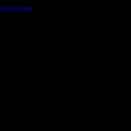
Tool in Romania
ăm la ceva uimitor – verifică di