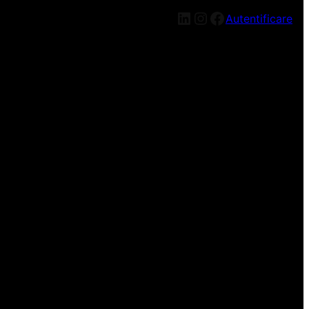
LinkedIn
Instagram
Facebook
Autentificare
n nou, mai târziu!