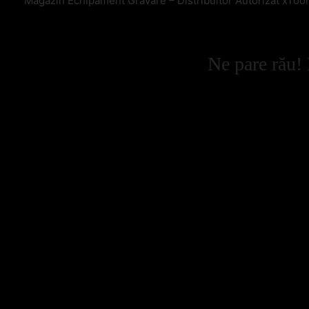
Magazin Echipament Gravare – Distribuitor Autorizat xToo
Ne pare rău! 