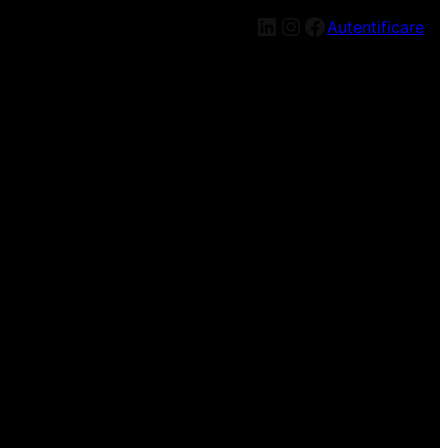
LinkedIn
Instagram
Facebook
Autentificare
n nou, mai târziu!