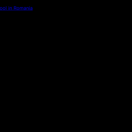
Tool in Romania
ăm la ceva uimitor – verifică di