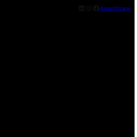
LinkedIn
Instagram
Facebook
Autentificare
n nou, mai târziu!