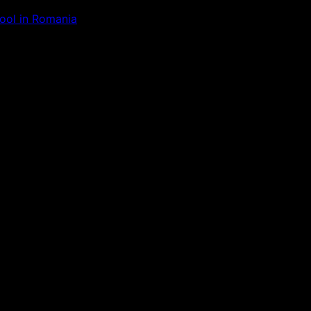
Tool in Romania
ăm la ceva uimitor – verifică di