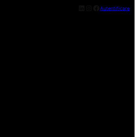
Autentificare
n nou, mai târziu!