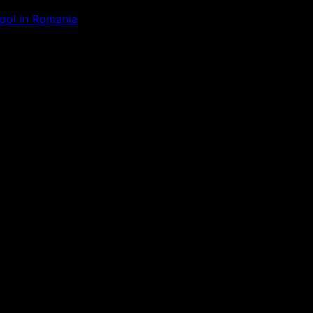
Tool in Romania
ăm la ceva uimitor – verifică di