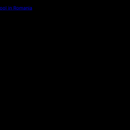
Tool in Romania
ăm la ceva uimitor – verifică di