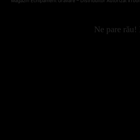
Magazin Echipament Gravare – Distribuitor Autorizat xToo
Ne pare rău! 