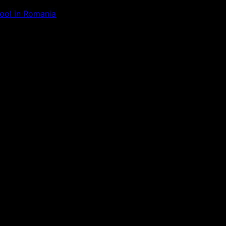
Tool in Romania
ăm la ceva uimitor – verifică di