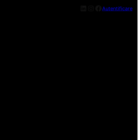
LinkedIn
Instagram
Facebook
Autentificare
n nou, mai târziu!