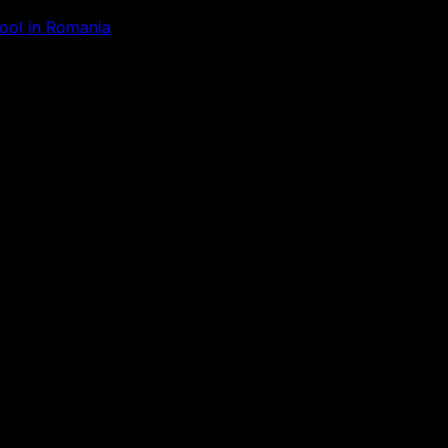
Tool in Romania
ăm la ceva uimitor – verifică di