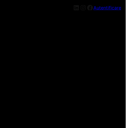
LinkedIn
Instagram
Facebook
Autentificare
n nou, mai târziu!