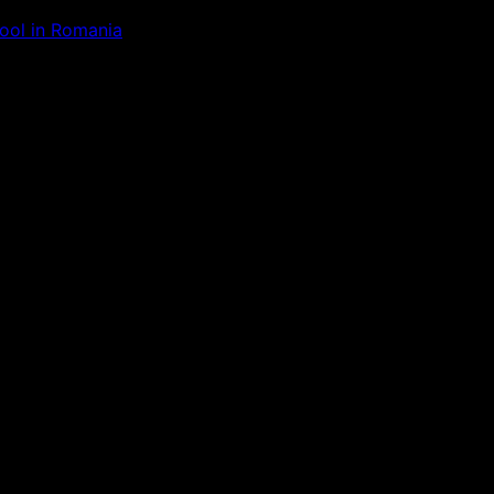
Tool in Romania
ăm la ceva uimitor – verifică di