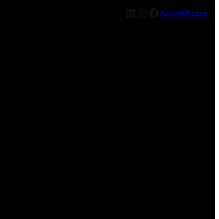
LinkedIn
Instagram
Facebook
Autentificare
n nou, mai târziu!