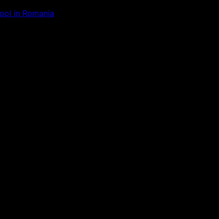
Tool in Romania
ăm la ceva uimitor – verifică di