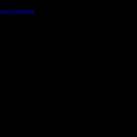
Tool in Romania
ăm la ceva uimitor – verifică di