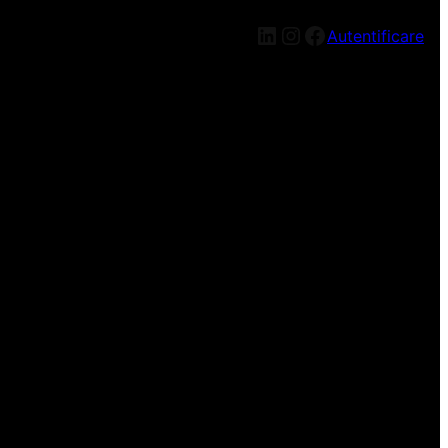
LinkedIn
Instagram
Facebook
Autentificare
n nou, mai târziu!