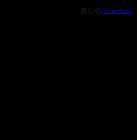
LinkedIn
Instagram
Facebook
Autentificare
n nou, mai târziu!