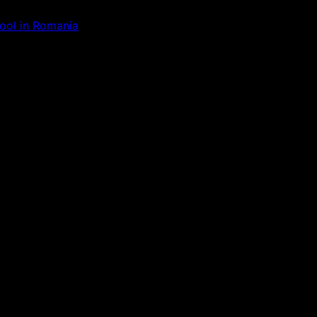
Tool in Romania
ăm la ceva uimitor – verifică di